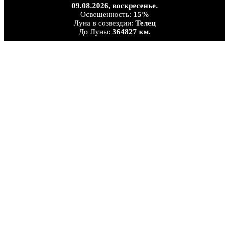
09.08.2026,
воскресенье.
Освещенность:
15%
Луна в созвездии:
Телец
До Луны:
364827 км.