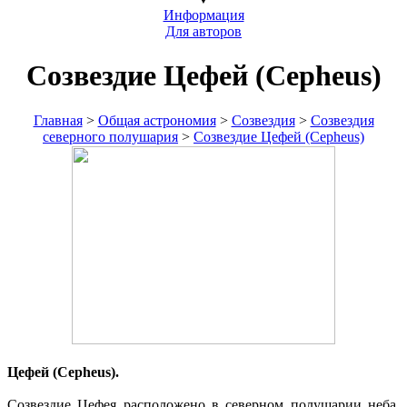
Информация
Для авторов
Созвездие Цефей (Cepheus)
Главная
>
Общая астрономия
>
Созвездия
>
Созвездия
северного полушария
>
Созвездие Цефей (Cepheus)
Цефей (Cepheus).
Созвездие Цефея расположено в северном полушарии неба.