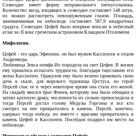
Созвездие имеет форму неправильного пятиугольника.
Количество звезд, входящих в созвездие составляет 148 штук,
их можно рассмотреть невооруженным глазом. Площадь,
занимаемаемая на небосводе составляет 587,9 квадратных
градуса. Созвездие Цефей было впервые вписан в небесный
атлас во II веке греческим астрономом Клавдием Птолемеем.
Мифология.
Цефей - это царь Эфиопии, он был мужем Кассиопеи и отцом
Андромеды.
Любимица Зевса нимфа Ио породила на свет Цефея. В жизни
ему пришлось испытать трудности, благодаря тщеславию его
жены Кассиопеи. Оракулом ему было велено приковать свою
дочь к скале, для морского чудовища Цестуса, но герой
Персей спас ее и через некоторое время она стала его женой.
На свадьбу явился брат Финея, которому она была обещана и
затеял крупную драку, численность их сильно превосходила и
тогда Персей достал голову Медузы Горгоны и все кто
смотрел на нее превратились в камень. Персей, конечно,
одержал тогда победу, но вместе с врагами превратились в
камень Цефей и Кассиопея. Посейдон подарил им место на
небосводе.
Интересные объекты созвездия Цефей: