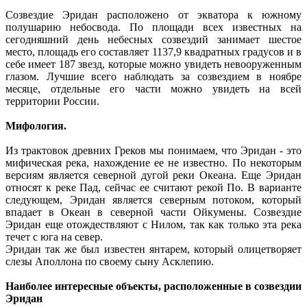
Созвездие Эридан расположено от экватора к южному
полушарию небосвода. По площади всех известных на
сегодняшний день небесных созвездий занимает шестое
место, площадь его составляет 1137,9 квадратных градусов и в
себе имеет 187 звезд, которые можно увидеть невооруженным
глазом. Лучшие всего наблюдать за созвездием в ноябре
месяце, отдельные его части можно увидеть на всей
территории России.
Мифология.
Из трактовок древних Греков мы понимаем, что Эридан - это
мифическая река, нахождение ее не известно. По некоторым
версиям является северной дугой реки Океана. Еще Эридан
относят к реке Пад, сейчас ее считают рекой По. В варианте
следующем, Эридан является северным потоком, который
впадает в Океан в северной части Ойкумены. Созвездие
Эридан еще отождествляют с Нилом, так как только эта река
течет с юга на север.
Эридан так же был известен янтарем, который олицетворяет
слезы Аполлона по своему сыну Асклепию.
Наиболее интересные объекты, расположенные в созвездии
Эридан