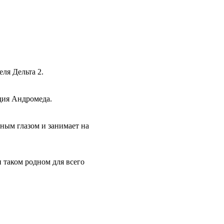
ля Дельта 2.
дия Андромеда.
нным глазом и занимает на
и таком родном для всего