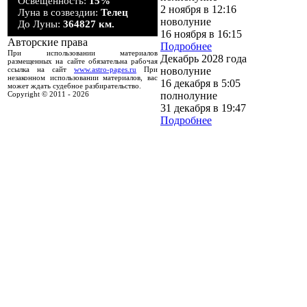
Освещенность:
15%
2 ноября в 12:16
Луна в созвездии:
Телец
новолуние
До Луны:
364827 км.
16 ноября в 16:15
Авторские права
Подробнее
При использовании материалов
Декабрь 2028 года
размещенных на сайте обязательна рабочая
новолуние
ссылка на сайт
www.astro-pages.ru
При
незаконном использовании материалов, вас
16 декабря в 5:05
может ждать судебное разбирательство.
полнолуние
Copyright © 2011 -
2026
31 декабря в 19:47
Подробнее