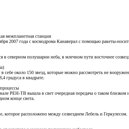
кая межпланетная станция
ря 2007 года с космодрома Канаверал с помощью ракеты-носите
ся в северном полушарии неба, в млечном пути восточнее созвез
a)
в себе около 150 звезд, которые можно рассмотреть не вооруже
,4 градуса в квадрате.
 процессы
анале РЕН-ТВ вышла в свет очередная передача о таком близком 
дном конце света.
е, которое расположено между созвездием Лебель и Геркулесом.