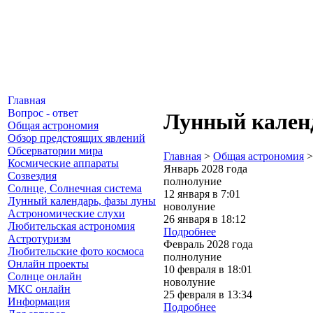
Главная
Вопрос - ответ
Лунный календ
Общая астрономия
Обзор предстоящих явлений
Обсерватории мира
Главная
>
Общая астрономия
Космические аппараты
Январь 2028 года
Созвездия
полнолуние
Солнце, Солнечная система
12 января в 7:01
Лунный календарь, фазы луны
новолуние
Астрономические слухи
26 января в 18:12
Любительская астрономия
Подробнее
Астротуризм
Февраль 2028 года
Любительские фото космоса
полнолуние
Онлайн проекты
10 февраля в 18:01
Солнце онлайн
новолуние
МКС онлайн
25 февраля в 13:34
Информация
Подробнее