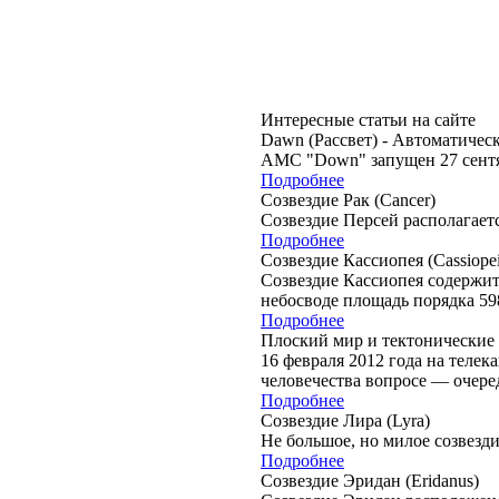
Интересные статьи на сайте
Dawn (Рассвет) - Автоматичес
АМС "Down" запущен 27 сентяб
Подробнее
Созвездие Рак (Cancer)
Созвездие Персей располагает
Подробнее
Созвездие Кассиопея (Cassiopei
Созвездие Кассиопея содержит 
небосводе площадь порядка 598
Подробнее
Плоский мир и тектонические
16 февраля 2012 года на телек
человечества вопросе — очере
Подробнее
Созвездие Лира (Lyra)
Не большое, но милое созвезди
Подробнее
Созвездие Эридан (Eridanus)