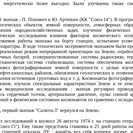
о энергетически более выгодно. Были улучшены также си
й экипаж - П. Попович и Ю. Артюхин (КК "Союз-14"). В програ
логических объектов земной поверхности, атмосферных об
ния народнохозяйственных задач, изучение физических 
гические исследования влияния факторов космического по
ежимов работы экипажа на борту станции, испытание усов
аппаратуры. В ходе технических эксериментов экипажем были п
реализован режим непрерывной ориентации на Землю, отработ
чных батарей, усовершенствованные системы радиосвязи, тер
еханическая система стабилизации, системы обеспечения жиз
овел фотографирование земной поверхности с целью изуче
ефтегазоносных районов, обновления геологических и почвенн
ужения источников грунтовых вод и т. д. Космонавты фотографи
онов, изучали спектральные характеристики Земли и ее атм
сь медицинским исследованиям : экипаж регулярно проводи
ись сердечный толчок, артериальное давление, пульс сонной 
ний в физическом состоянии космонавтов по сравению с исход
к, первый экипаж "Салюта-3" вернулся на Землю.
 исследований в космосе 26 августа 1974 г. на станцию отпр
оюз-15"). Ему также предстояла стыковка и 25 дней работы на
 станцией отказала ДУ : корабль вел себя вопреки логике, в