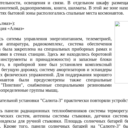
ятельности, освещения и связи. В отдельном шкафу размещ
онотекой, радиоприемник, книги, шахматы. В этой же зоне нах
стях бытовой зоны распологались спальные места космонавтов.
лмаз»):
нция «Алмаз»
ь ситемы управления энергопитанием, телеметрией,
я аппаратура, радиокомплекс, система обеспечения
а была закреплена на специальных приборных рамах и
ями в стенах станции. Здесь же находились боротовой
 инструменты и принадлежности) и запасные блоки
ого, в приборной зоне был установлен комплексный
бегущую дорожку, систему амортизаторов и эспандеры
ых физических упражнений. Для поддержания хорошего
онавтов были предусмотрены также специальные
 "Пингвин", снабженные специальными резиновыми
 определенные группы мышц.
гательной установки "Салюта-3" практически повторяли устрой
ь панели радиационных теплообменников системы терморегу
ических систем, антенны системы стыковки, датчики систем
индексы для ручной стыковки. Площадь солнечных батарей б
. Кроме того, панели солнечных батарей на "Салюте-3" бы