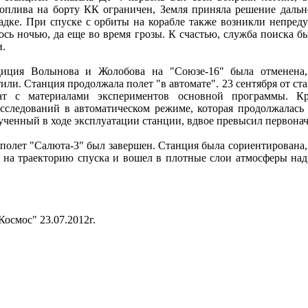
 топлива на борту КК ограничен, Земля приняла решение даль
садке. При спуске с орбиты на корабле также возникли непред
ось ночью, да еще во время грозы. К счастью, служба поиска б
и.
едиция Волынова и Жолобова на "Союзе-16" была отменена,
ли. Станция продолжала полет "в автомате". 23 сентября от ст
т с материалами экспериментов основной программы. Кр
сследований в автоматическом режиме, которая продолжалась 
ученный в ходе эксплуатации станции, вдвое превысил первона
й полет "Салюта-3" был завершен. Станция была сориентирована,
л на траекторию спуска и вошел в плотные слои атмосферы на
осмос" 23.07.2012г.