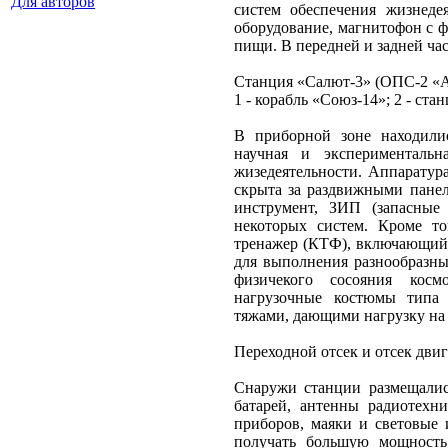
Для авторов
систем обеспечения жизнеде
оборудование, магнитофон с ф
пищи. В передней и задней ча
Станция «Салют-3» (ОПС-2 «А
1 - корабль «Союз-14»; 2 - ста
В приборной зоне находилис
научная и экспериментальна
жизедеятельности. Аппаратур
скрыта за раздвижными панел
инструмент, ЗИП (запасные
некоторых систем. Кроме т
тренажер (КТФ), включающий 
для выполнения разнообразн
физичекого сосояния косм
нагрузочные костюмы типа
тяжами, дающими нагрузку на
Переходной отсек и отсек дви
Снаружи станции размещалис
батарей, антенны радиотехн
приборов, маяки и световые 
получать большую мощность