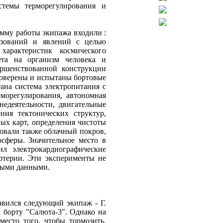
стемы терморегулирования и
мму работы экипажа входили :
разований и явлений с целью
характеристик космического
лета на организм человека и
ершенствованной конструкции
роверены и испытаны бортовые
ана система электропитания с
морегулирования, автономная
недеятельности, двигательные
ния тектонических структур,
ых карт, определения чистоты
ровали также облачный покров,
осферы. Значительное место в
л электрокардиографические
артерии. Эти эксперименты не
ными данными.
авился следующий экипаж - Г.
 борту "Салюта-3". Однако на
место того, чтобы тормозить,