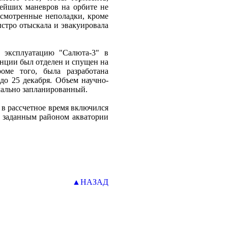
нейших маневров на орбите не
усмотренные неполадки, кроме
ыстро отыскала и эвакуировала
 эксплуатацию "Салюта-3" в
анции был отделен и спущен на
оме того, была разработана
до 25 декабря. Объем научно-
чально запланированный.
 в рассчетное время включился
д заданным районом акватории
▲НАЗАД