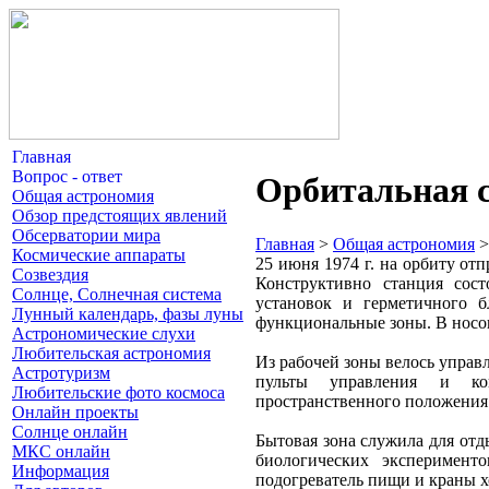
Главная
Вопрос - ответ
Орбитальная 
Общая астрономия
Обзор предстоящих явлений
Обсерватории мира
Главная
>
Общая астрономия
Космические аппараты
25 июня 1974 г. на орбиту от
Созвездия
Конструктивно станция сост
Солнце, Солнечная система
установок и герметичного 
Лунный календарь, фазы луны
функциональные зоны. В носово
Астрономические слухи
Любительская астрономия
Из рабочей зоны велось управ
Астротуризм
пульты управления и ко
Любительские фото космоса
пространственного положения 
Онлайн проекты
Солнце онлайн
Бытовая зона служила для отд
МКС онлайн
биологических эксперимент
Информация
подогреватель пищи и краны х