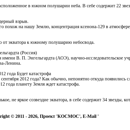
 расположенное в южном полушарии неба. В себе содержит 22 зве
дерный взрыв.
го похож на нашу Землю, концентрация ксенона-129 в атмосфере
о от экватора к южному полушарию небосвода.
ельгардта (Россия)
 имени В. П. Энгельгардта (АОЭ), научно-исследовательское у
ва-Ленина.
012 года Будет катастрофа
21 сентября 2012 года? Как обычно, непонятно откуда появились
012 года планету Земля ждет катастрофа.
ькое, не яркое созвездие экватора, в себе содержит 34 звезды, 
right © 2011 -
2026, Проект 'КОСМОС', E-Mail '
astro-pages@ma