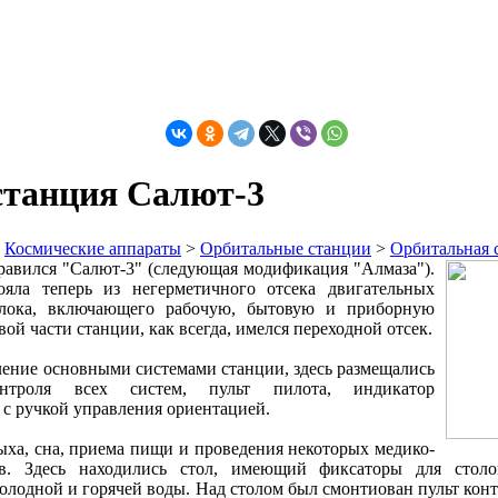
станция Салют-3
>
Космические аппараты
>
Орбитальные станции
>
Орбитальная 
правился "Салют-3" (следующая модификация "Алмаза").
ояла теперь из негерметичного отсека двигательных
блока, включающего рабочую, бытовую и приборную
й части станции, как всегда, имелся переходной отсек.
ление основными системами станции, здесь размещались
нтроля всех систем, пульт пилота, индикатор
с ручкой управления ориентацией.
ыха, сна, приема пищи и проведения некоторых медико-
ов. Здесь находились стол, имеющий фиксаторы для стол
олодной и горячей воды. Над столом был смонтиован пульт кон