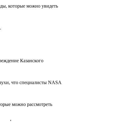
зды, которые можно увидеть
.
чреждение Казанского
 слухи, что специалисты NASA
которые можно рассмотреть
il.ru
'