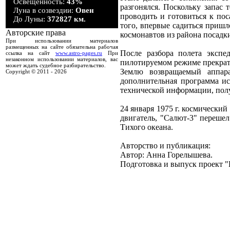
Освещенность:
43%
разгонялся. Поскольку запас
Луна в созвездии:
Овен
проводить и готовиться к по
До Луны:
372827 км.
того, впервые садиться пришл
Авторские права
космонавтов из района посадк
При использовании материалов
размещенных на сайте обязательна рабочая
После разбора полета эксп
ссылка на сайт
www.astro-pages.ru
При
незаконном использовании материалов, вас
пилотируемом режиме прекрати
может ждать судебное разбирательство.
Землю возвращаемый аппара
Copyright © 2011 -
2026
дополнительная программа ис
технической информации, пол
24 января 1975 г. космически
двигатель, "Салют-3" переше
Тихого океана.
Авторство и публикация:
Автор: Анна Горелышева.
Подготовка и выпуск проект "К