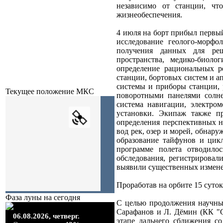
независимо от станции, чт
жизнеобеспечения.
4 июля на борт прибыл первы
исследование геолого-морфо
получения данных для реше
пространства, медико-биоло
определение рациональных р
станции, бортовых систем и 
системы и приборы станции, 
Текущее положение МКС
поворотными панелями солне
система навигации, электром
установки. Экипаж также пр
определения перспективных н
вод рек, озер и морей, обнар
образование тайфунов и цикл
программе полета отводило
обследования, регистрировал
выявили существенных измене
Проработав на орбите 15 суто
Фаза луны на сегодня
С целью продолжения научных
Сарафанов и Л. Дёмин (КК "С
06.08.2026,
четверг.
этапе дальнего сближения со