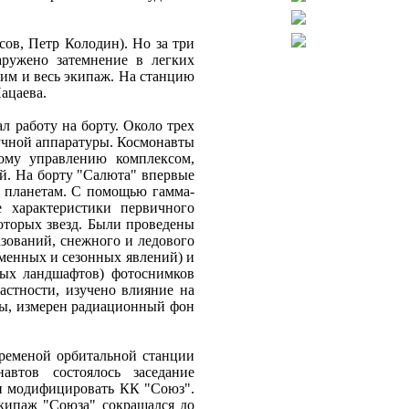
ов, Петр Колодин). Но за три
аружено затемнение в легких
 ним и весь экипаж. На станцию
ацаева.
л работу на борту. Около трех
аучной аппаратуры. Космонавты
ому управлению комплексом,
й. На борту "Салюта" впервые
 планетам. С помощью гамма-
е характеристики первичного
оторых звезд. Были проведены
зований, снежного и ледового
менных и сезонных явлений) и
ных ландшафтов) фотоснимков
астности, изучено влияние на
мы, измерен радиационный фон
ременой орбитальной станции
втов состоялось заседание
 и модифицировать КК "Союз".
кипаж "Союза" сокращался до