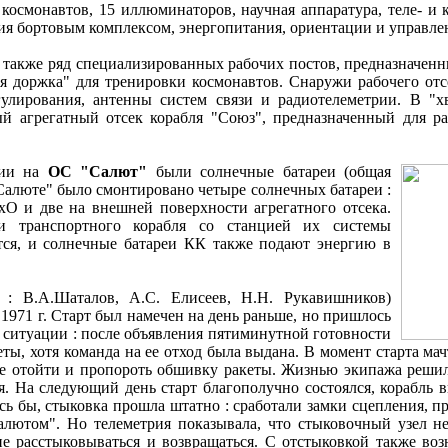
космонавтов, 15 иллюминаторов, научная аппаратура, теле- и 
ия бортовым комплексом, энергопитания, ориентации и управле
 также ряд специализированных рабочих постов, предназначенн
я доржка" для тренировки космонавтов. Снаружи рабочего от
гулирования, антенны систем связи и радиотелеметрии. В "х
й агрегатный отсек корабля "Союз", предназначенный для р
гии на
ОC "Салют"
были солнечные батареи (общая
"Салюте" было смонтировано четыре солнечных батареи :
О и две на внешней поверхности агрегатного отсека.
и транспортного корабля со станцией их системы
тся, и солнечные батареи КК также подают энергию в
 : В.А.Шаталов, А.С. Елисеев, Н.Н. Рукавишников)
 1971 г. Старт был намечен на день раньше, но пришлось
й ситуации : после объявления пятиминутной готовности
еты, хотя команда на ее отход была выдана. В момент старта мач
не отойти и пропороть обшивку ракеты. Жизнью экипажа решил
. На следующий день старт благополучно состоялся, корабль в
сь бы, стыковка прошла штатно : сработали замки сцепления, пр
алютом". Но телеметрия показывала, что стыковочный узел н
ие расстыковываться и возвращаться. С отстыковкой также воз