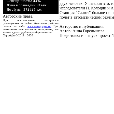
Освещенность:
43%
двух человек. Учитывая это, 
Луна в созвездии:
Овен
исследователи П. Колодин и А
До Луны:
372827 км.
Станция "Салют" больше не п
Авторские права
полет в автоматическом режиме
При использовании материалов
размещенных на сайте обязательна рабочая
Авторство и публикация:
ссылка на сайт
www.astro-pages.ru
При
незаконном использовании материалов, вас
Автор: Анна Горелышева.
может ждать судебное разбирательство.
Подготовка и выпуск проект "К
Copyright © 2011 -
2026