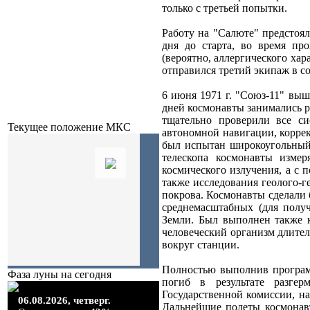
только с третьей попытки.
Работу на "Салюте" предстоя
дня до старта, во время пр
(вероятно, аллергического хар
отправился третий экипаж в с
6 июня 1971 г. "Союз-11" выш
дней космонавты занимались р
тщательно проверили все с
Текущее положение МКС
автономной навигации, корре
был испытан широкоугольный
телескопа космонавты измер
космического излучения, а с
также исследования геолого-г
покрова. Космонавты сделали
среднемасштабных (для полу
Земли. Был выполнен также к
человеческий организм длите
вокруг станции.
Полностью выполнив програм
Фаза луны на сегодня
погиб в результате разге
Государственной комиссии, н
06.08.2026,
четверг.
Дальнейшие полеты космонав