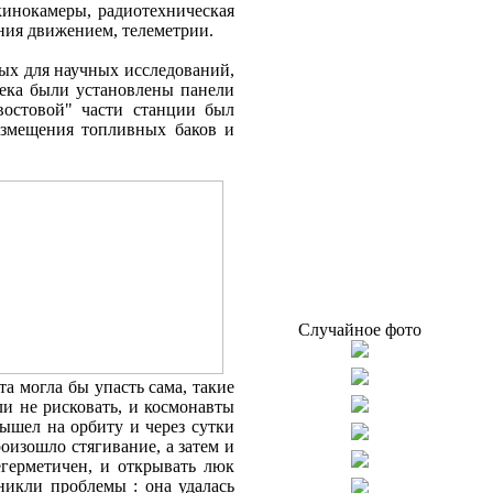
кинокамеры, радиотехническая
ния движением, телеметрии.
ых для научных исследований,
сека были установлены панели
востовой" части станции был
азмещения топливных баков и
Случайное фото
та могла бы упасть сама, такие
и не рисковать, и космонавты
ышел на орбиту и через сутки
оизошло стягивание, а затем и
егерметичен, и открывать люк
никли проблемы : она удалась