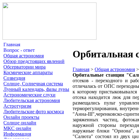
Главная
Вопрос - ответ
Орбитальная 
Общая астрономия
Обзор предстоящих явлений
Обсерватории мира
Главная
>
Общая астрономия
Космические аппараты
Орбитальные станции "Сал
Созвездия
отсеков - переходного и раб
Солнце, Солнечная система
отличалась от ОПС переходны
Лунный календарь, фазы луны
к которому пристыковывался
Астрономические слухи
отсека находится люк для пе
Любительская астрономия
размещались пульт управле
Астротуризм
терморегулирования, внутренн
Любительские фото космоса
"Анна-III",черенковско-сц
Онлайн проекты
заряженных частиц, фотока
Солнце онлайн
наружной стороны переходн
МКС онлайн
наружные блоки "Ориона", а
Информация
"Салюта" состоял из двух ци