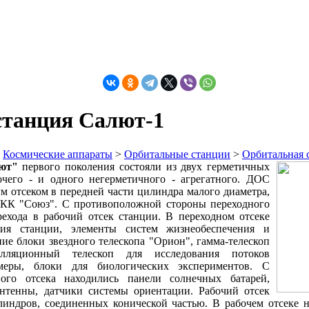
станция Салют-1
>
Космические аппараты
>
Орбитальные станции
>
Орбитальная 
ют"
первого поколения состояли из двух герметичных
очего - и одного негерметичного - агрегатного. ДОС
м отсеком в передней части цилиндра малого диаметра,
 КК "Союз". С противоположной стороны переходного
рехода в рабочий отсек станции. В переходном отсеке
ния станции, элементы систем жизнеобеспечения и
ие блоки звездного телескопа "Орион", гамма-телескоп
интилляционный телескоп для исследования потоков
меры, блоки для биологических экспериментов. С
ого отсека находились панели солнечных батарей,
нтенны, датчики системы ориентации. Рабочий отсек
линдров, соединенных конической частью. В рабочем отсеке 