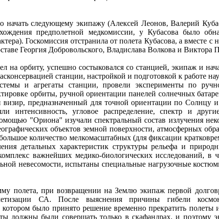
ло начать следующему экипажу (Алексей Леонов, Валерий Кубас
охождения предполетной медкомиссии, у Кубасова было обн
актера). Госкомиссия отстранила от полета Кубасова, а вместе с
оставе Георгия Добровольского, Владислава Волкова и Виктора П
ел на орбиту, успешно состыковался со станцией, экипаж и нача
асконсервацией станции, настройкой и подготовкой к работе н
истемы и агрегаты станции, провели эксперименты по ручн
ктировке орбиты, ручной ориентации панелей солнечных батаре
 визир, предназначенный для точной ориентации по Солнцу и
яли интенсивность, угловое распределение, спектр и други
 помощью "Ориона" изучали спектральный состав излучения нек
еографических объектов земной поверхности, атмосферных обра
 большое количество мелкомасштабных (для фиксации кратковре
чения детальных характеристик структуры рельефа и природ
омплекс важнейших медико-биологических исследований, в ч
льной невесомости, испытаны специальные нагрузочные костю
му полета, при возвращении на Землю экипаж первой долгов
рметизации СА. После выяснения причины гибели космона
а котором было принято решение временно прекратить полеты
ты должны были совершать только в скафандрах, и поэтому э