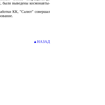
ОC, были выведены космонавты-
работки КК, "Салют" совершал
вование.
▲НАЗАД