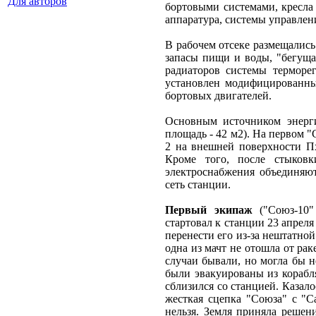
Для авторов
бортовыми системами, кресла 
аппаратура, системы управлен
В рабочем отсеке размещались
запасы пищи и воды, "бегуща
радиаторов системы терморе
установлен модифицированны
бортовых двигателей.
Основным источником энер
площадь - 42 м2). На первом 
2 на внешней поверхности Пх
Кроме того, после стыковк
электроснабжения объединяю
сеть станции.
Первый экипаж
("Союз-10"
стартовал к станции 23 апреля
перенести его из-за нештатно
одна из мачт не отошла от рак
случаи бывали, но могла бы 
были эвакуированы из корабля
сблизился со станцией. Казало
жесткая сцепка "Союза" с "С
нельзя. Земля приняла решен